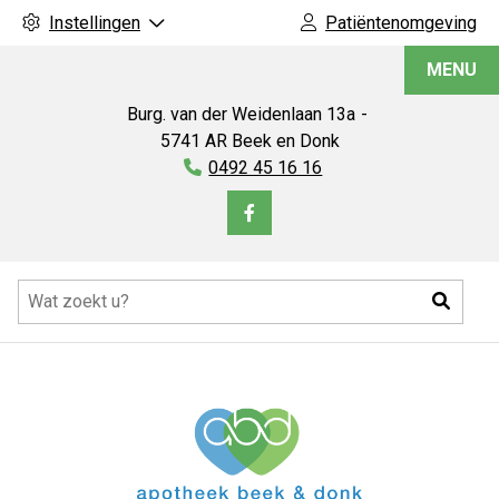
Instellingen
Patiëntenomgeving
Apotheek
MENU
Beek
en
Burg. van der Weidenlaan
13a
Donk
5741 AR
Beek en Donk
Tel:
0492 45 16 16
Bezoek
onze
Hoofdmenu
facebook
Zoeke
pagina