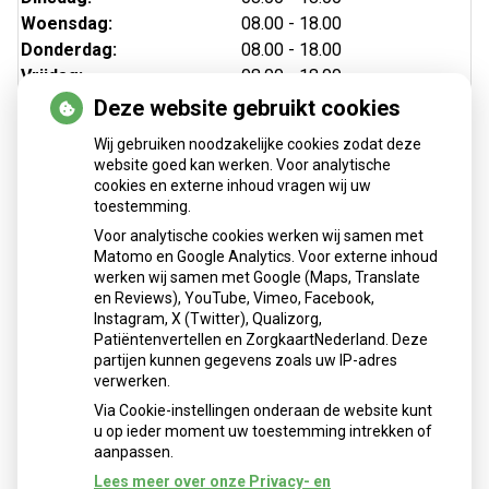
Woensdag:
08.00 - 18.00
Donderdag:
08.00 - 18.00
Vrijdag:
08.00 - 18.00
Deze website gebruikt cookies
Wij gebruiken noodzakelijke cookies zodat deze
website goed kan werken. Voor analytische
cookies en externe inhoud vragen wij uw
toestemming.
Voor analytische cookies werken wij samen met
Matomo en Google Analytics. Voor externe inhoud
Herhaalrecepten aanvragen
werken wij samen met Google (Maps, Translate
en Reviews), YouTube, Vimeo, Facebook,
Instagram, X (Twitter), Qualizorg,
Patiëntenvertellen en ZorgkaartNederland. Deze
Patiëntenomgeving
partijen kunnen gegevens zoals uw IP-adres
verwerken.
Via Cookie-instellingen onderaan de website kunt
u op ieder moment uw toestemming intrekken of
aanpassen.
Lees meer over onze Privacy- en