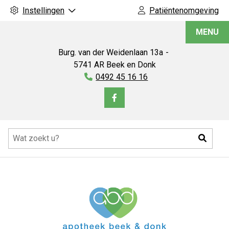
Instellingen
Patiëntenomgeving
Apotheek
MENU
Beek
en
Burg. van der Weidenlaan
13a
Donk
5741 AR
Beek en Donk
Tel:
0492 45 16 16
Bezoek
onze
Hoofdmenu
facebook
Zoeke
pagina