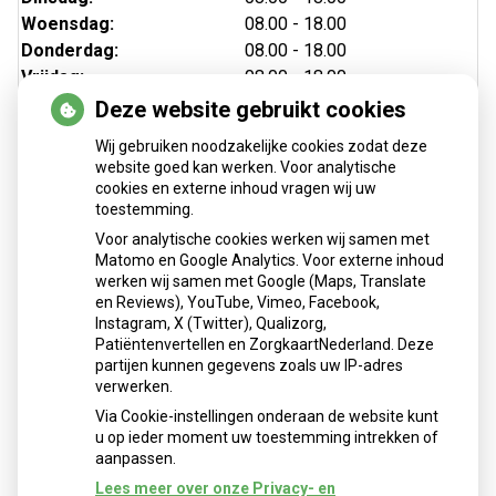
Woensdag:
08.00 - 18.00
Donderdag:
08.00 - 18.00
Vrijdag:
08.00 - 18.00
Deze website gebruikt cookies
Wij gebruiken noodzakelijke cookies zodat deze
website goed kan werken. Voor analytische
cookies en externe inhoud vragen wij uw
toestemming.
Voor analytische cookies werken wij samen met
Matomo en Google Analytics. Voor externe inhoud
Herhaalrecepten aanvragen
werken wij samen met Google (Maps, Translate
en Reviews), YouTube, Vimeo, Facebook,
Instagram, X (Twitter), Qualizorg,
Patiëntenvertellen en ZorgkaartNederland. Deze
Patiëntenomgeving
partijen kunnen gegevens zoals uw IP-adres
verwerken.
Via Cookie-instellingen onderaan de website kunt
u op ieder moment uw toestemming intrekken of
aanpassen.
Lees meer over onze Privacy- en