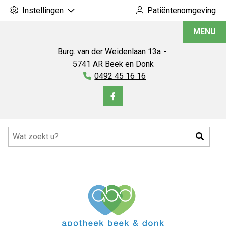
Instellingen
Patiëntenomgeving
Apotheek
MENU
Beek
en
Burg. van der Weidenlaan
13a
Donk
5741 AR
Beek en Donk
Tel:
0492 45 16 16
Bezoek
onze
Hoofdmenu
facebook
Zoeke
pagina