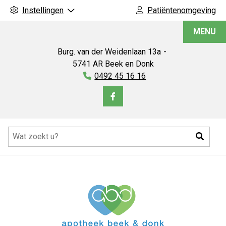
Instellingen
Patiëntenomgeving
Apotheek
MENU
Beek
en
Burg. van der Weidenlaan
13a
Donk
5741 AR
Beek en Donk
Tel:
0492 45 16 16
Bezoek
onze
Hoofdmenu
facebook
Zoeke
pagina