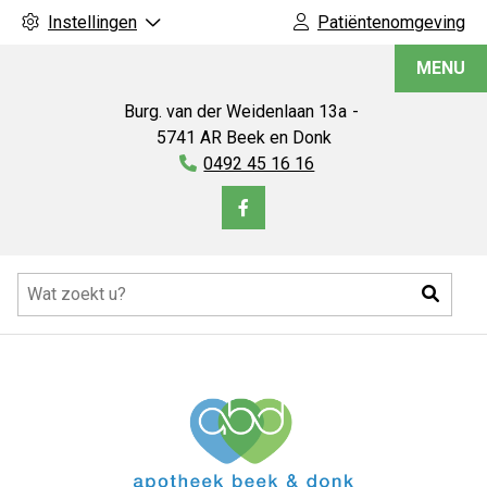
Instellingen
Patiëntenomgeving
Apotheek
MENU
Beek
en
Burg. van der Weidenlaan
13a
Donk
5741 AR
Beek en Donk
Tel:
0492 45 16 16
Bezoek
onze
Hoofdmenu
facebook
Zoeke
pagina