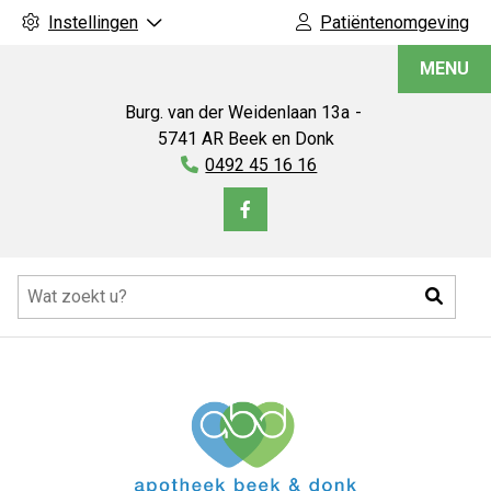
Instellingen
Patiëntenomgeving
Apotheek
MENU
Beek
en
Burg. van der Weidenlaan
13a
Donk
5741 AR
Beek en Donk
Tel:
0492 45 16 16
Bezoek
onze
Hoofdmenu
facebook
Zoeke
pagina