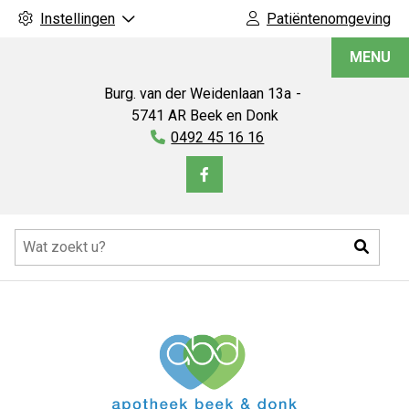
Instellingen
Patiëntenomgeving
Apotheek
MENU
Beek
en
Burg. van der Weidenlaan
13a
Donk
5741 AR
Beek en Donk
Tel:
0492 45 16 16
Bezoek
onze
Hoofdmenu
facebook
Zoeke
pagina