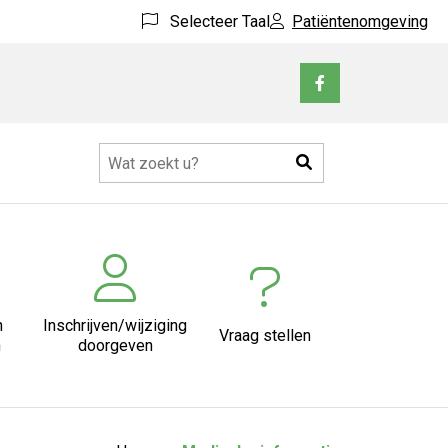
Selecteer Taal
Patiëntenomgeving
Bezoek
onze
facebook
Zoeken
pagina
n
Inschrijven/wijziging
Vraag stellen
n
doorgeven