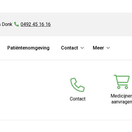
n Donk
Tel:
0492 45 16 16
Patiëntenomgeving
Contact
Meer
ervices
Contact
Meer
ubmenu
submenu
submenu
Medicijne
Contact
aanvrage