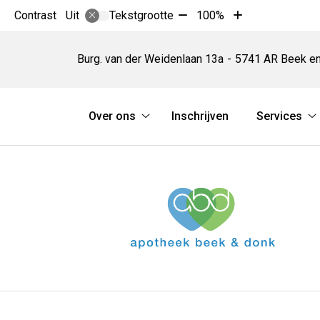
Tekst
Tekst
Contrast
Tekstgrootte
100%
Uit
verkleinen
vergroten
Apotheek
met
met
Beek
Burg. van der Weidenlaan
13a
5741 AR
Beek e
10%
10%
en
Donk
Hoofdmenu
Over ons
Inschrijven
Services
Over
S
ons
s
submenu