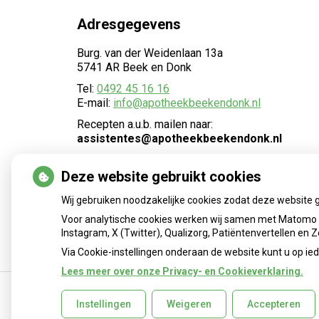
Adresgegevens
Burg. van der Weidenlaan 13a
5741 AR Beek en Donk
Tel:
0492 45 16 16
E-mail:
info@apotheekbeekendonk.nl
Recepten a.u.b. mailen naar:
assistentes@apotheekbeekendonk.nl
Beveiligd mailadres enkel voor collega-
zorgverleners:
Deze website gebruikt cookies
apotheekbeekendonkbv@zorgmail.nl
Wij gebruiken noodzakelijke cookies zodat deze website 
Voor analytische cookies werken wij samen met Matomo e
Instagram, X (Twitter), Qualizorg, Patiëntenvertellen en
Via Cookie-instellingen onderaan de website kunt u op 
Lees meer over onze Privacy- en Cookieverklaring.
Instellingen
Weigeren
Accepteren
Uw Zorg Online
|
Beheer