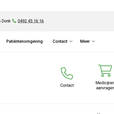
n Donk
Tel:
0492 45 16 16
Patiëntenomgeving
Contact
Meer
ervices
Contact
Meer
ubmenu
submenu
submenu
Medicijne
Contact
aanvrage