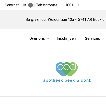
Tekst
Tekst
Contrast
Tekstgrootte
100%
Uit
verkleinen
vergroten
Apotheek
met
met
Beek
Burg. van der Weidenlaan
13a
5741 AR
Beek e
10%
10%
en
Donk
Hoofdmenu
Over ons
Inschrijven
Services
Over
S
ons
s
submenu