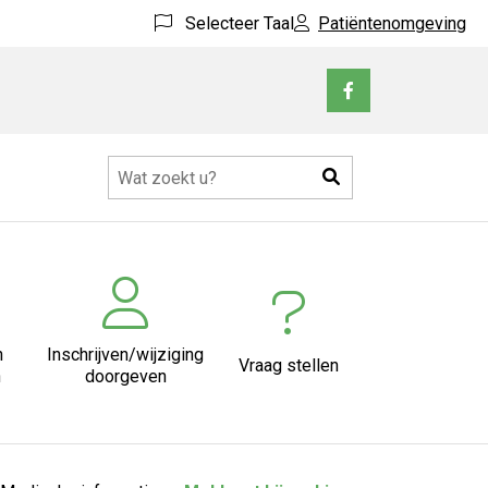
Selecteer Taal
Patiëntenomgeving
Bezoek
onze
facebook
Zoeken
pagina
n
Inschrijven/wijziging
Vraag stellen
n
doorgeven